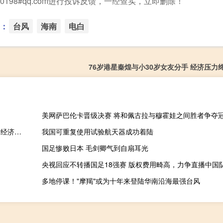
198#qq.com进行投诉反馈，一经查实，立即删除！
：
台风
海南
电白
76岁港星秦煌与小30岁女友分手 经济压力
美网萨巴伦卡晋级决赛 将和佩古拉与穆霍娃之间胜者争夺
美国前财长：若特朗普再次当选将给全球带来多重风险，鲁宾警告经济与社会面临挑战
我国可重复使用试验航天器成功着陆
国足惨败日本 毛剑卿气到自扇耳光
央视回应不转播国足18强赛 版权费用畸高，力争直播中国
多地停课！"摩羯"或为十年来登陆华南沿海最强台风