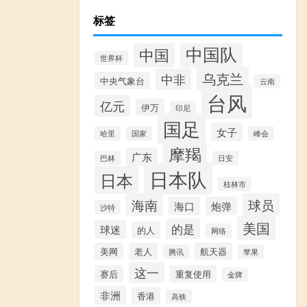
标签
中国队
中国
世界杯
乌克兰
中非
中央气象台
云南
台风
亿元
伊万
印尼
国足
女子
哈里
国家
峰会
摩羯
广东
巴林
日安
日本队
日本
桂林市
海南
球员
海口
炮弹
沙特
美国
的是
球迷
的人
网络
美网
老人
航天器
腾讯
苹果
这一
赛后
重复使用
金牌
非洲
香港
高铁