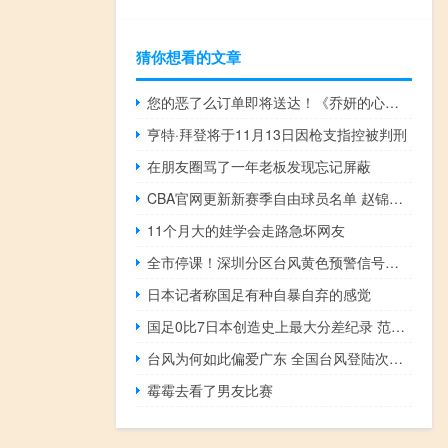
猜你想看的文章
您的恶了么订单即将送达！《乔妍的心事》以独特的双恶女设定 颠覆恶女姐姐加清纯妹妹的传统
亨特·拜登将于11月13日因枪支指控被判刑
在朋友圈骂了一年老板发现忘记屏蔽
CBA官网更新新赛季自由球员名单 赵锦洋、黄荣奇在列
11个月大的娃学会走路急坏网友
全市停课！深圳分区台风黄色预警信号生效中 超强台风“摩羯”逼近
日本记者称国足有种自暴自弃的感觉
国足0比7日本创造史上最大分差纪录 范志毅痛批防守
台风为何如此偏爱广东 全国台风登陆次数最多省份揭秘
霉霉去看了男友比赛