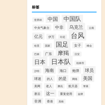
标签
中国队
中国
世界杯
乌克兰
中非
中央气象台
云南
台风
亿元
伊万
印尼
国足
女子
哈里
国家
峰会
摩羯
广东
巴林
日安
日本队
日本
桂林市
海南
球员
海口
炮弹
沙特
美国
的是
球迷
的人
网络
美网
老人
航天器
腾讯
苹果
这一
赛后
重复使用
金牌
非洲
香港
高铁