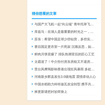
猜你想看的文章
与国产大飞机一起“向云端” 青年托举飞翔梦
库兹马：在湖人是最重要的时光之一，与詹皇浓眉共成长
苏东：希望中国足球少些钻营，多些实质提升
赛后国足更衣室一片死寂 沉痛反思，如何破局前行
鲜肉月饼卖爆了 排队热潮背后的匠心工艺
太霸道了！中介拒付房东房租又不退房还强迫房东修改协议
受台风摩羯影响香港出现狂风暴雨 多处公共服务暂停
河南新乡辉县发生3.0级地震 震情牵动人心
中国水稻助力科特迪瓦农业转型 携手共筑稻田梦
林更新请把衬衫焊身上