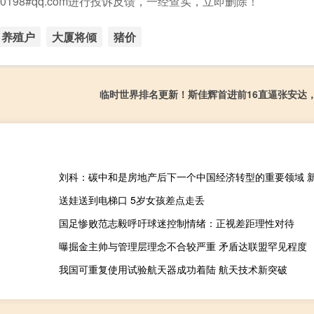
198#qq.com进行投诉反馈，一经查实，立即删除！
养殖户
大厦将倾
猪价
临时世界排名更新！斯佳辉首进前16直逼张安达
送娃送到电梯口 5岁女孩差点走丢
国足惨败范志毅呼吁球迷控制情绪：正视差距理性对待
曝掘金主帅与管理层理念不合较严重 矛盾达联盟罕见程度
我国可重复使用试验航天器成功着陆 航天技术新突破