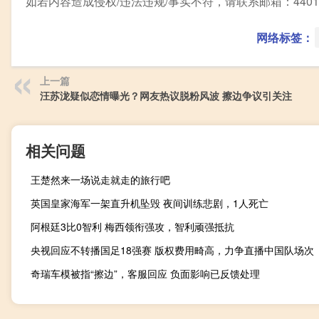
如若内容造成侵权/违法违规/事实不符，请联系邮箱：44010
网络标签：
上一篇
汪苏泷疑似恋情曝光？网友热议脱粉风波 擦边争议引关注
相关问题
王楚然来一场说走就走的旅行吧
英国皇家海军一架直升机坠毁 夜间训练悲剧，1人死亡
阿根廷3比0智利 梅西领衔强攻，智利顽强抵抗
央视回应不转播国足18强赛 版权费用畸高，力争直播中国队场次
奇瑞车模被指“擦边”，客服回应 负面影响已反馈处理