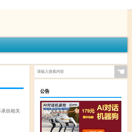
☚
公告
不承担相关