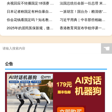
央视回应不转播国足18强赛 版权费用畸高，力争直播中国队场次
法国总统任命新一任总理 米歇尔·巴尼耶接任
日本记者称国足有种自暴自弃的感觉
一派胡言！国台办：赖清德“台独”言论暴露险恶用心
你会花钱看国足吗？知名教育博主张雪峰：反正我不会花钱找罪受
习近平用典｜中非那些相融相通的谚语典故
2025年的居民医保新规，缴费已涨到400元，哪些人能少缴或免缴？速戳了解
香港教育局宣布学校停课一天 应对台风\"摩羯\"来袭
☚
公告