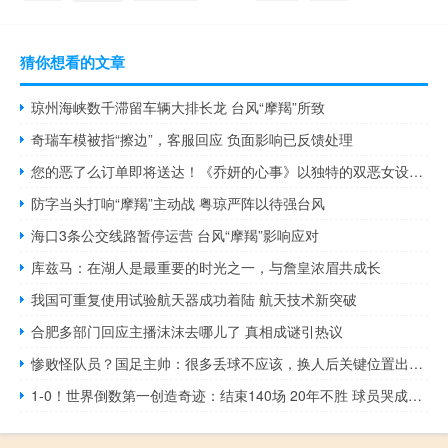
猜你想看的文章
琼州海峡数千滞留车辆大排长龙 台风“摩羯”所致
奇瑞车模被指“擦边”，客服回应 负面影响已反馈处理
您的恶了么订单即将送达！《乔妍的心事》以独特的双恶女设定 颠覆恶女姐姐加清纯妹妹的传统
防字当头打响“摩羯”主动战 粤琼严阵以待强台风
海口3条公交线路暂停运营 台风“摩羯”影响应对
库兹马：在湖人是最重要的时光之一，与詹皇浓眉共成长
我国可重复使用试验航天器成功着陆 航天技术新突破
合肥多部门回应主播沫沫去哪儿了 真相成谜引热议
惨败怪队员？国足主帅：很多丢球不应该，换人后关键位置出了问题
1-0！世界倒数第一创造奇迹：结束140场 20年不胜 球员哭成泪人