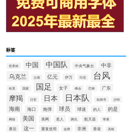
标签
中国队
中国
中非
中央气象台
世界杯
台风
乌克兰
亿元
伊万
云南
印尼
国足
女子
广东
哈里
国家
峰会
巴林
日本队
日本
摩羯
日安
桂林市
沙特
海南
球员
的是
海口
炮弹
球迷
的人
美国
美网
老人
航天器
网络
腾讯
苹果
这一
非洲
赛后
重复使用
香港
金牌
高铁