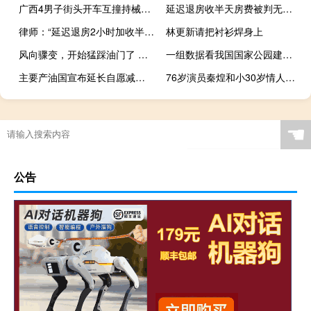
广西4男子街头开车互撞持械打架 警方迅速破案抓捕嫌疑人
延迟退房收半天房费被判无效 法院支持消费者权益
律师：“延迟退房2小时加收半天房费”是一种侵权算法
林更新请把衬衫焊身上
风向骤变，开始猛踩油门了 行业巨头重回赛道
一组数据看我国国家公园建设成绩单 旗舰物种数量显著增长
主要产油国宣布延长自愿减产措施 市场稳定新举措
76岁演员秦煌和小30岁情人分手 经济压力终结恋情
☚
公告