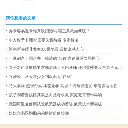
猜你想看的文章
办卡容易退卡难真没招治吗 霸王条款如何破？
中方给予非洲33国零关税待遇 专家解读
河南新乡辉县发生3.0级地震 震情牵动人心
一派胡言！国台办：赖清德“台独”言论暴露险恶用心
女子对声音敏感要求邻居晚上不用马桶 还用震楼器反击男子无奈搬离
谷爱凌：从天才少女到双面人“谷圣”
特大暴雨 超强台风 冰雹龙卷 高温！四预警连发 华南多地面临极端天气考验
孩子闹着要跳楼其实是向父母求救 家庭教育警钟再响
我国可重复使用试验航天器成功着陆 航天技术新突破
姐姐念书双胞胎弟弟情绪价值拉满