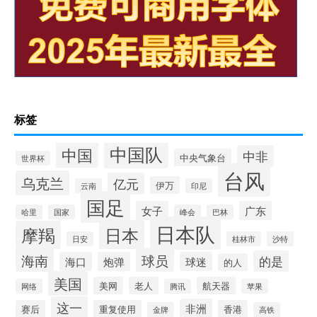
标签
中国队
中国
中非
中央气象台
世界杯
台风
乌克兰
亿元
伊万
云南
印尼
国足
女子
广东
哈里
国家
峰会
巴林
日本队
日本
摩羯
日安
桂林市
沙特
海南
球员
的是
海口
炮弹
球迷
的人
美国
美网
老人
航天器
网络
腾讯
苹果
这一
非洲
赛后
重复使用
香港
金牌
高铁