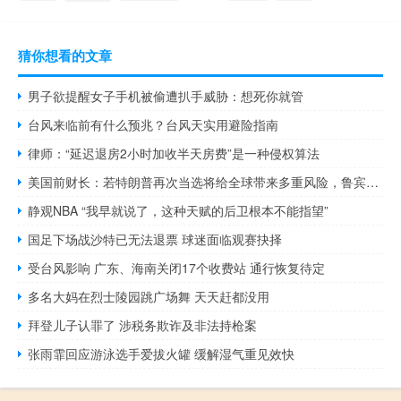
猜你想看的文章
男子欲提醒女子手机被偷遭扒手威胁：想死你就管
台风来临前有什么预兆？台风天实用避险指南
律师：“延迟退房2小时加收半天房费”是一种侵权算法
美国前财长：若特朗普再次当选将给全球带来多重风险，鲁宾警告经济与社会面临挑战
静观NBA “我早就说了，这种天赋的后卫根本不能指望”
国足下场战沙特已无法退票 球迷面临观赛抉择
受台风影响 广东、海南关闭17个收费站 通行恢复待定
多名大妈在烈士陵园跳广场舞 天天赶都没用
拜登儿子认罪了 涉税务欺诈及非法持枪案
张雨霏回应游泳选手爱拔火罐 缓解湿气重见效快