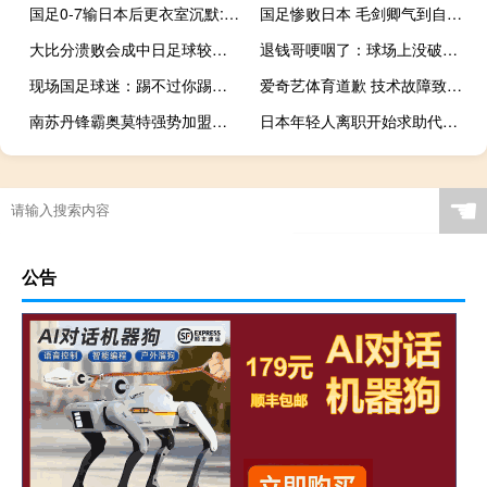
国足0-7输日本后更衣室沉默:真尽力了，创史上最惨痛失利纪录
国足惨败日本 毛剑卿气到自扇耳光
大比分溃败会成中日足球较量常态吗 中国足球惨败与未来深思
退钱哥哽咽了：球场上没破防，地铁上崩溃了
现场国足球迷：踢不过你踢人啊！远征军泪崩斥责
爱奇艺体育道歉 技术故障致观赛体验受损
南苏丹锋霸奥莫特强势加盟，北京男篮连续补强加入争冠行列
日本年轻人离职开始求助代办公司！日本人花1088元找人代辞职
☚
公告