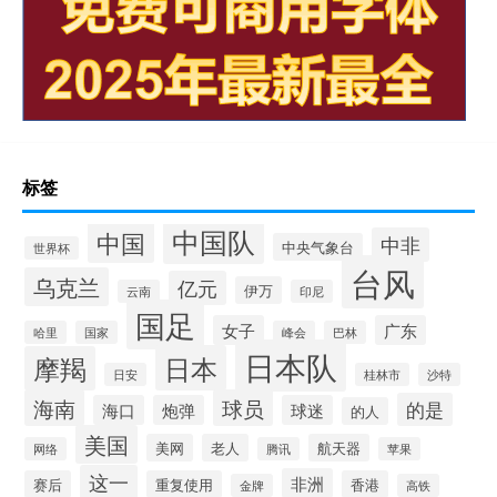
标签
中国队
中国
中非
中央气象台
世界杯
台风
乌克兰
亿元
伊万
云南
印尼
国足
女子
广东
哈里
国家
峰会
巴林
日本队
日本
摩羯
日安
桂林市
沙特
海南
球员
的是
海口
炮弹
球迷
的人
美国
美网
老人
航天器
网络
腾讯
苹果
这一
非洲
赛后
重复使用
香港
金牌
高铁