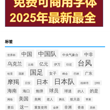
标签
中国队
中国
中非
中央气象台
世界杯
台风
乌克兰
亿元
伊万
云南
印尼
国足
女子
广东
哈里
国家
峰会
巴林
日本队
日本
摩羯
日安
桂林市
沙特
海南
球员
的是
海口
炮弹
球迷
的人
美国
美网
老人
航天器
网络
腾讯
苹果
这一
非洲
赛后
重复使用
香港
金牌
高铁