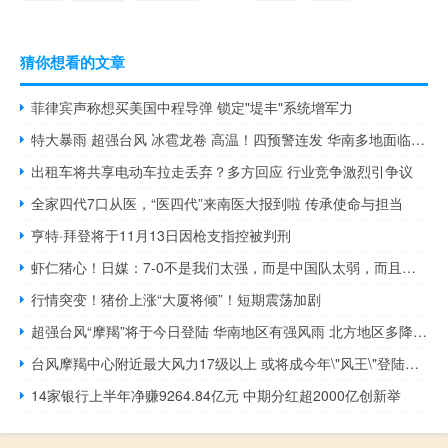
猜你想看的文章
菲律宾声称想买美国中程导弹 锁定"堤丰"系统增军力
特大暴雨 超强台风 冰雹龙卷 高温！四预警连发 华南多地面临极端天气考验
出租车将共享电动车拉走丢弃？多方回应 行业竞争激烈引争议
全家四代7口从医，“医四代”来南医大报到啦 传承使命与担当
亨特·拜登将于11月13日因枪支指控被判刑
虾仁猪心！日媒：7-0不是我们太强，而是中国队太弱，而且自暴自弃
行情突变！猪价上涨“大厦将倾”！短期震荡加剧
超强台风“摩羯”将于今日登陆 华南地区有强风雨 北方地区多降水 南方地区高温持续 防灾减灾刻不容缓
台风摩羯中心附近最大风力17级以上 或将成今年\"风王\"登陆华南
14家银行上半年净赚9264.84亿元 中期分红超2000亿创新举