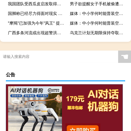
我国团队受西瓜皮启发取得新突破 高效离子传输材料问世
男子欲提醒女子手机被偷遭扒手威胁：想死你就管
国脚称已经尽力得面对现实 实力差距巨大
媒体：中小学何时能普装空调？
"摩羯"已加强为今年"风王" 提示：一定要提前做好防范！
媒体：中小学何时能普装空调？高温下的等待
广西多条河流或出现超警洪水 台风“摩羯”所致
乌克兰计划无期限保持夺取的俄领土 泽连斯基强硬表态促谈判
☚
公告