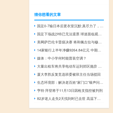
猜你想看的文章
国足0-7输日本后更衣室沉默:真尽力了，创史上最惨痛失利纪录
国足下场战沙特已无法退票 球迷面临观赛抉择
美网萨巴伦卡晋级决赛 将和佩古拉与穆霍娃之间胜者争夺冠军
14家银行上半年净赚9264.84亿元 中期分红超2000亿创新举
媒体：中小学何时能普装空调？
大量出租车将共享电动车运到郊区抛弃 行业竞争下的无奈之举？
厦大李胜反复竞选班委被班主任当场驳回
生态环境部：解决老百姓“家门口”噪声问题，2023年投诉超570万件
亨特·拜登将于11月13日因枪支指控被判刑
82岁老人走失2天找到时已去世 高温下迷路成悲剧