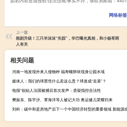
如若内容造成侵权/违法违规/事实不符，请联系邮箱：44010
网络标签
上一篇
闹剧升级！三只羊沫沫“失踪”，辛巴曝光真相，和小杨哥两
人有关
相关问题
河南一地发现外来入侵物种 福寿螺卵块现身公园水域
媒体人：我们的球票凭什么卖这么贵？球迷成“韭菜”？
电报”创始人法国被捕后首次发声：质疑指控合法性
樊振东、陈芋汐、覃海洋等人被记大功 奥运健儿荣耀归来