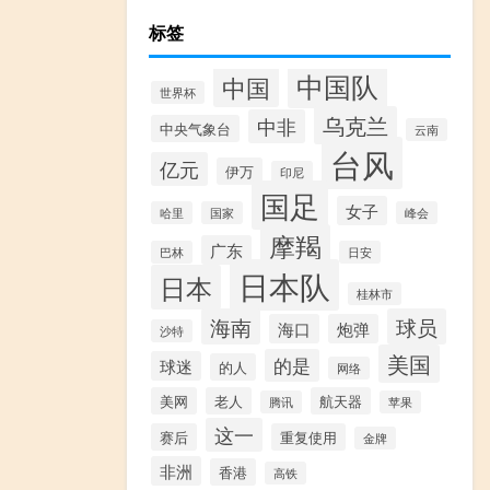
标签
中国队
中国
世界杯
乌克兰
中非
中央气象台
云南
台风
亿元
伊万
印尼
国足
女子
哈里
国家
峰会
摩羯
广东
巴林
日安
日本队
日本
桂林市
海南
球员
海口
炮弹
沙特
美国
的是
球迷
的人
网络
美网
老人
航天器
腾讯
苹果
这一
赛后
重复使用
金牌
非洲
香港
高铁