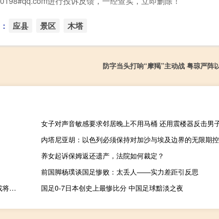
198#qq.com进行投诉反馈，一经查实，立即删除！
：
应县
景区
木塔
防字当头打响“摩羯”主动战 粤琼严阵
女子对声音敏感要求邻居晚上不用马桶 还用震楼器反击男
养女起诉保姆返还遗产，法院如何裁定？
前国脚杨璞谈国足惨败：太丢人——实力差距引反思
刘科：碳中和是房地产后下一个中国经济转型的重要领域 新能源或将挑大梁
国足0-7日本创史上最惨比分 中国足球黯淡之夜