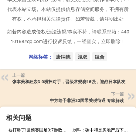
代表本站立场。本站仅提供信息存储空间服务，不拥有所
有权，不承担相关法律责任。如若转载，请注明出处
如若内容造成侵权/违法违规/事实不符，请联系邮箱：440
10198#qq.com进行投诉反馈，一经查实，立即删除！
网络标签：
唐纳德
混双
组合
上一篇
张本美和狂轰3-0横扫对手，晋级常规赛16强，迎战日本队友
下一篇
中方给予非洲33国零关税待遇 专家解读
相关问题
被打爆了!世预赛国足0:7惨败日本 创多项耻辱纪录
刘科：碳中和是房地产后下一个中国经济转型的重要领域 新能源或将挑大梁