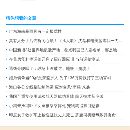
猜你想看的文章
广东海南暴雨具有一定极端性
真有人分手后去拆同心锁！《凡人歌》沈磊和谢美蓝虐我一刀又一刀的
中国新增3处世界地质遗产地，盘点我国已入选名单，都是地球奇观
存量房贷利率调整开启？招行回应 非当前调整测试
退钱哥哽咽了：球场上没破防，地铁上崩溃了
姐弟俩争当90岁父亲监护人 为了136万房款打了三场官司
海口各公交线路陆续停运 应对台风“摩羯”来袭
我国可重复使用试验航天器成功着陆 航天技术新突破
小狗未拴绳吓哭女童被爷爷摔死 宠物狗追孩引悲剧
印度女子救护车上被性骚扰丈夫死亡 恶魔司机断氧致其丧命