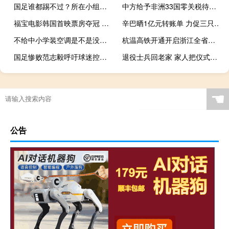
国足谁都踢不过？所在小组冷门迭爆：印尼客平沙特 巴林客胜澳洲
中方给予非洲33国零关税待遇 专家解读
福宝电影韩国首映票房夺冠 动画纪录片感动观众
辛巴晒1亿元转账单 力促三只羊担当负责
不给中小学装空调是不是没苦硬吃 健康与教育的抉择
杭温高铁开通开启浙江全省同城模式 民营经济添翼飞翔
国足惨败范志毅呼吁球迷控制情绪：正视差距理性对待
退役士兵回老家 家人把仪式感拉满，又是一年退伍时！致敬老兵！
☚
公告