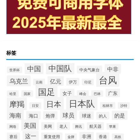
标签
中国队
中国
中非
中央气象台
世界杯
台风
乌克兰
亿元
伊万
云南
印尼
国足
女子
广东
哈里
国家
峰会
巴林
日本队
日本
摩羯
日安
桂林市
沙特
海南
球员
的是
海口
炮弹
球迷
的人
美国
美网
老人
航天器
网络
腾讯
苹果
这一
非洲
赛后
重复使用
香港
金牌
高铁